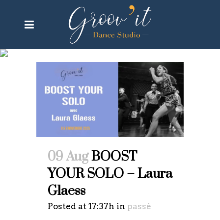
laura glaess Tag
09 Aug
BOOST
YOUR SOLO – Laura
Glaess
Posted at 17:37h
in
passé