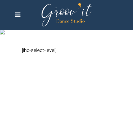
Subscription Plan
[ihc-select-level]